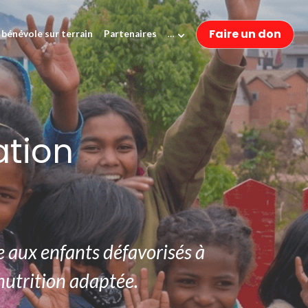
Faire un don
 bénévole sur terrain
Partenaires
…
ation
 aux enfants défavorisés à 
utrition adaptée. 