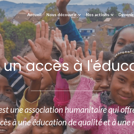
Accueil
Nous découvrir
Nos actions
Devenir
 un accès à l'éduc
st une association humanitaire qui offre
s à une éducation de qualité et à une n