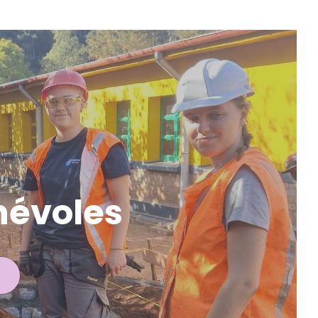
énévoles