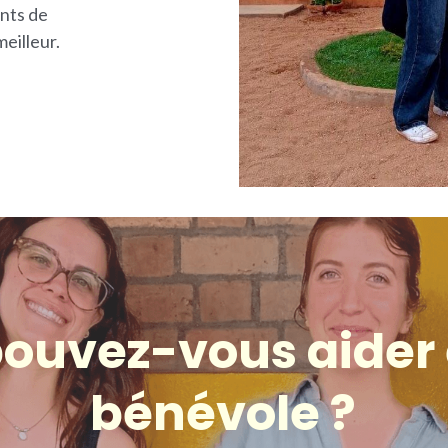
nts de 
eilleur.
uvez-vous aider e
bénévole ?