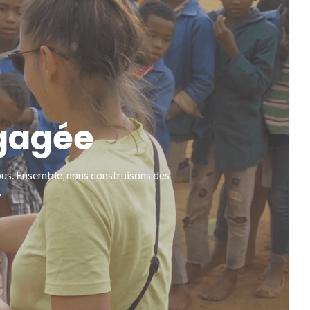
ngagée
ous. Ensemble, nous construisons des 
.