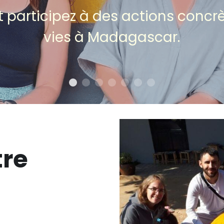
t participez à des actions concr
vies à Madagascar.
re 